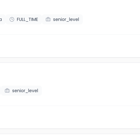
a
FULL_TIME
senior_level
senior_level