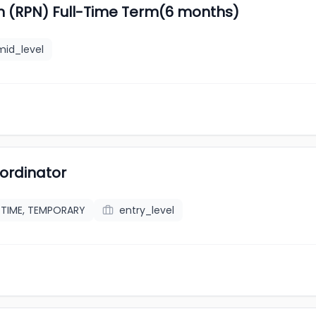
th (RPN) Full-Time Term(6 months)
mid_level
oordinator
_TIME, TEMPORARY
entry_level