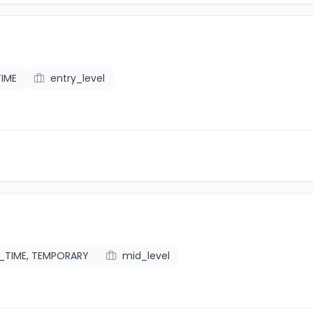
TIME
entry_level
L_TIME, TEMPORARY
mid_level