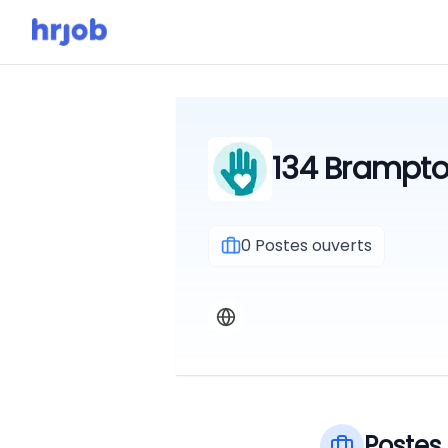
134 Brampton
0
Postes ouverts
Postes