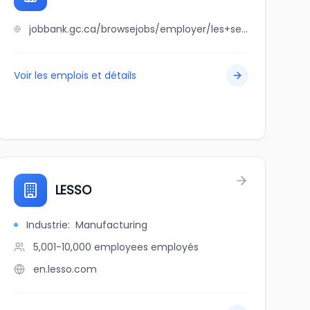
jobbank.gc.ca/browsejobs/employer/les+servies+conseils+abna/ca
Voir les emplois et détails
LESSO
Industrie
:
Manufacturing
5,001-10,000 employees
employés
en.lesso.com