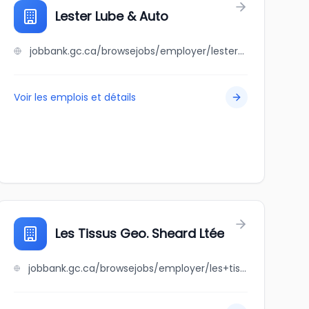
Lester Lube & Auto
jobbank.gc.ca/browsejobs/employer/lester+lube+%26+auto/ca
Voir les emplois et détails
Les Tissus Geo. Sheard Ltée
jobbank.gc.ca/browsejobs/employer/les+tissus+geo.+sheard+lt%C3%A9e/ca