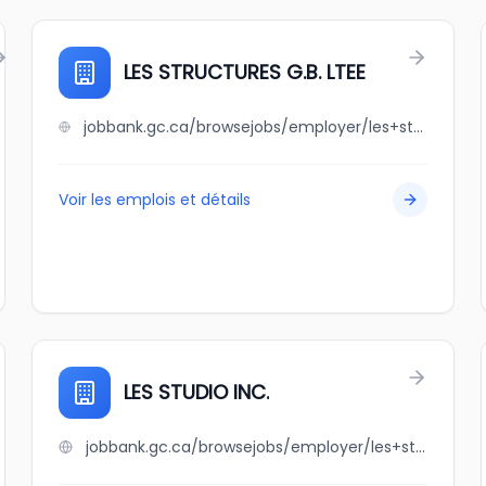
LES STRUCTURES G.B. LTEE
jobbank.gc.ca/browsejobs/employer/les+structures+g.b.+ltee/ca
Voir les emplois et détails
LES STUDIO INC.
jobbank.gc.ca/browsejobs/employer/les+studio+inc./ca