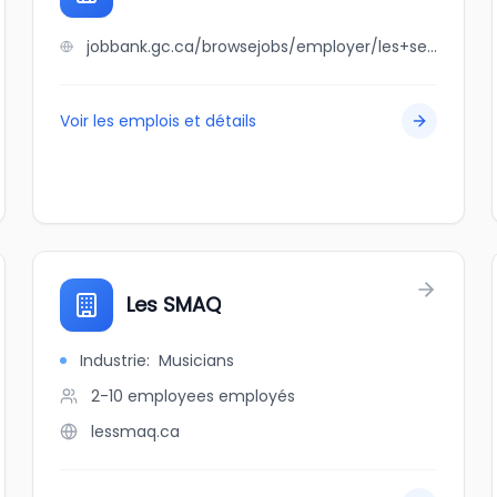
jobbank.gc.ca/browsejobs/employer/les+services+verro+inc./ca
Voir les emplois et détails
Les SMAQ
Industrie
:
Musicians
2-10 employees
employés
lessmaq.ca