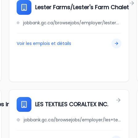
Lester Farms/Lester's Farm Chalet
jobbank.gc.ca/browsejobs/employer/lester+farms%2Flester%27s+farm+chalet/ca
Voir les emplois et détails
s inc
LES TEXTILES CORALTEX INC.
jobbank.gc.ca/browsejobs/employer/les+textiles+coraltex+inc./ca