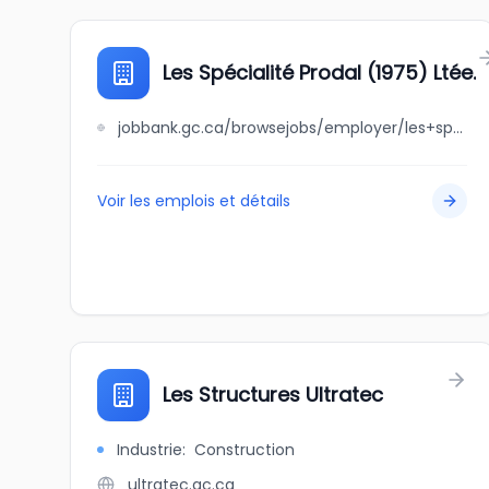
Les Spécialité Prodal (1975) Ltée.
jobbank.gc.ca/browsejobs/employer/les+sp%C3%A9cialit%C3%A9+prodal+%281975%29+lt%C3%A9e./ca
Voir les emplois et détails
Les Structures Ultratec
Industrie
:
Construction
ultratec.qc.ca