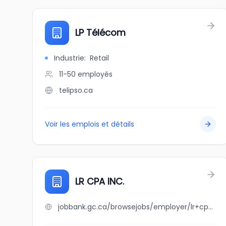
LP Télécom
Industrie
:
Retail
11-50
employés
telipso.ca
Voir les emplois et détails
LR CPA INC.
jobbank.gc.ca/browsejobs/employer/lr+cpa+inc./ca