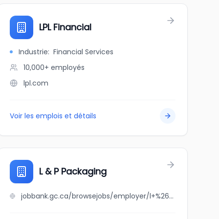
LPL Financial
Industrie
:
Financial Services
10,000+
employés
lpl.com
Voir les emplois et détails
L & P Packaging
jobbank.gc.ca/browsejobs/employer/l+%26+p+packaging/ca