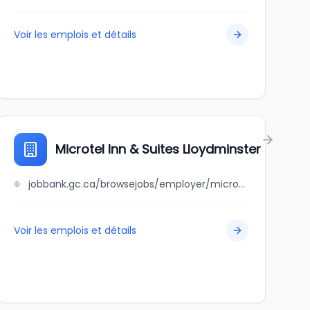
Voir les emplois et détails
ackfalds
Microtel Inn & Suites Lloydminster
jobbank.gc.ca/browsejobs/employer/microtel+inn+%26+suites+lloydminster/ca
Voir les emplois et détails