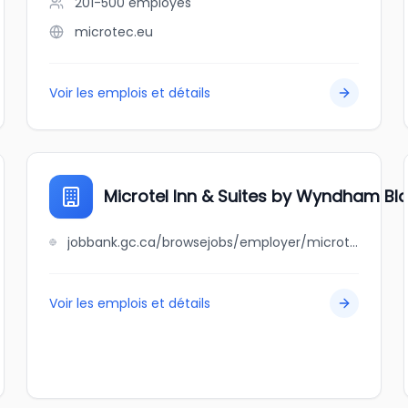
201-500
employés
microtec.eu
Voir les emplois et détails
Microtel Inn & Suites by Wyndham Bl
jobbank.gc.ca/browsejobs/employer/microtel+inn+%26+suites+by+wyndham+blackfalds/ca
Voir les emplois et détails