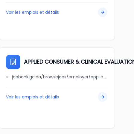
Voir les emplois et détails
APPLIED CONSUMER & CLINICAL EVALUATION
jobbank.gc.ca/browsejobs/employer/applied+consumer+%26+clinical+evaluations+inc./ca
Voir les emplois et détails