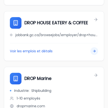
DROP HOUSE EATERY & COFFEE
jobbank.gc.ca/browsejobs/employer/drop+house+eatery+%26+coffee/ca
Voir les emplois et détails
DROP Marine
Industrie
:
Shipbuilding
1-10
employés
dropmarine.com