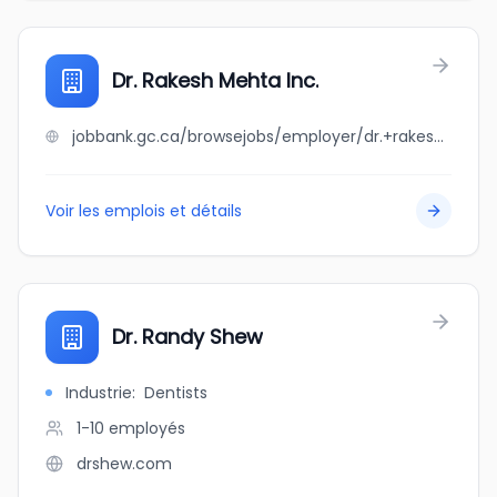
Dr. Rakesh Mehta Inc.
jobbank.gc.ca/browsejobs/employer/dr.+rakesh+mehta+inc./ca
Voir les emplois et détails
Dr. Randy Shew
Industrie
:
Dentists
1-10
employés
drshew.com