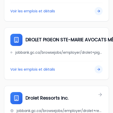
Voir les emplois et détails
DROLET PIGEON STE-MARIE AVOCATS MÉ
jobbank.gc.ca/browsejobs/employer/drolet+pigeon+ste-marie+avocats+m%C3%A9diateurs+inc./ca
Voir les emplois et détails
Drolet Ressorts inc.
jobbank.gc.ca/browsejobs/employer/drolet+ressorts+inc./ca