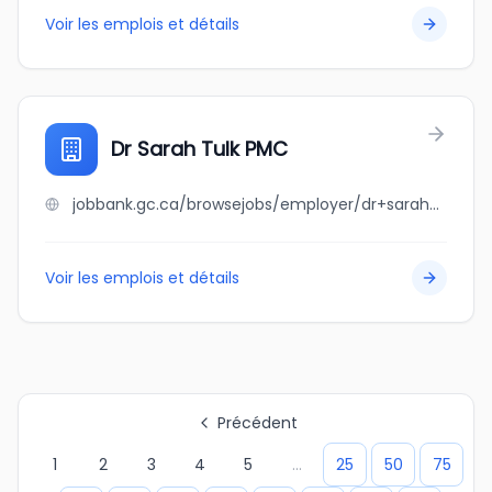
Voir les emplois et détails
Dr Sarah Tulk PMC
jobbank.gc.ca/browsejobs/employer/dr+sarah+tulk+pmc/ca
Voir les emplois et détails
Précédent
1
2
3
4
5
...
25
50
75