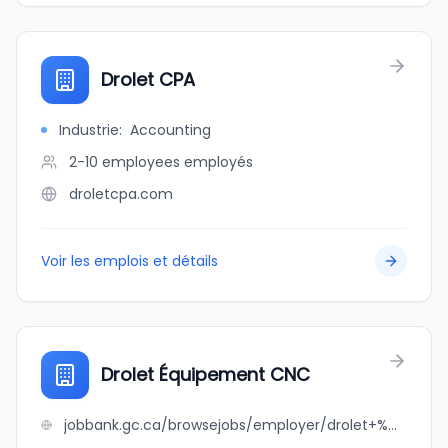
Drolet CPA
Industrie
:
Accounting
2-10 employees
employés
droletcpa.com
Voir les emplois et détails
Drolet Équipement CNC
jobbank.gc.ca/browsejobs/employer/drolet+%C3%A9quipement+cnc/ca