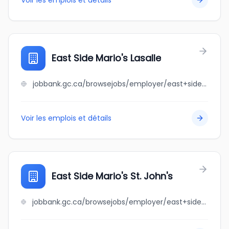
Voir les emplois et détails
East Side Mario's Lasalle
jobbank.gc.ca/browsejobs/employer/east+side+mario%27s+lasalle/ca
Voir les emplois et détails
East Side Mario's St. John's
jobbank.gc.ca/browsejobs/employer/east+side+mario%27s+st.+john%27s/ca