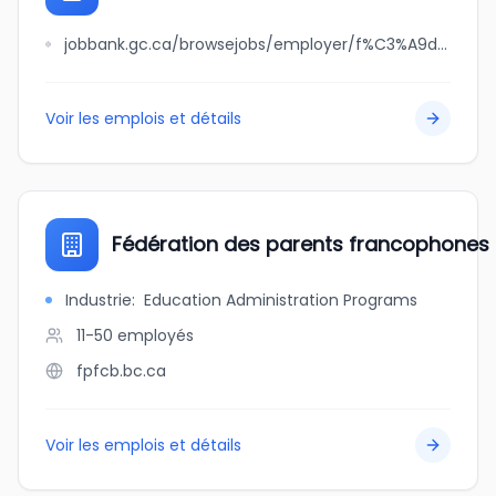
jobbank.gc.ca/browsejobs/employer/f%C3%A9deration+des+osbl+d%27habitation+du+bas-saint-laurent%2C+de+la+gasp%C3%A9sieet+des+iles/ca
Voir les emplois et détails
Fédération des parents francophones
Industrie
:
Education Administration Programs
11-50
employés
fpfcb.bc.ca
Voir les emplois et détails