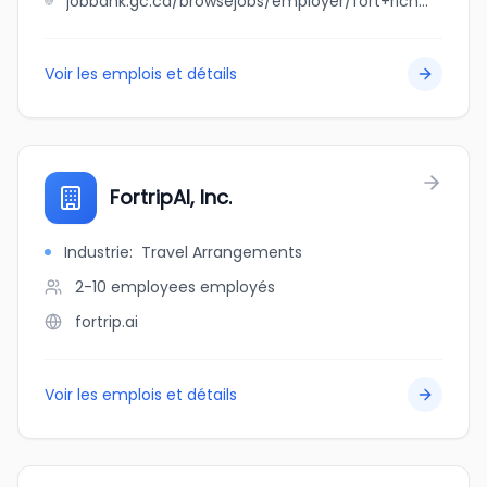
jobbank.gc.ca/browsejobs/employer/fort+richmond+physiotherapy+and+sports+injury+centre/ca
Voir les emplois et détails
FortripAI, Inc.
Industrie
:
Travel Arrangements
2-10 employees
employés
fortrip.ai
Voir les emplois et détails