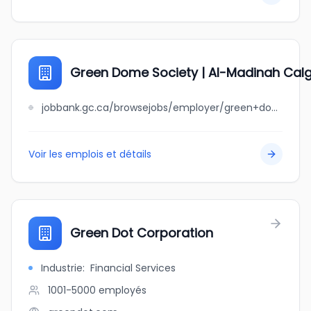
Green Dome Society | Al-Madinah Calg
jobbank.gc.ca/browsejobs/employer/green+dome+society+%7C+al-madinah+calgary+islamic+assembly/ca
Voir les emplois et détails
Green Dot Corporation
Industrie
:
Financial Services
1001-5000
employés