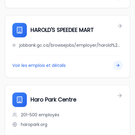
HAROLD'S SPEEDEE MART
jobbank.gc.ca/browsejobs/employer/harold%27s+speedee+mart/ca
Voir les emplois et détails
Haro Park Centre
201-500
employés
haropark.org