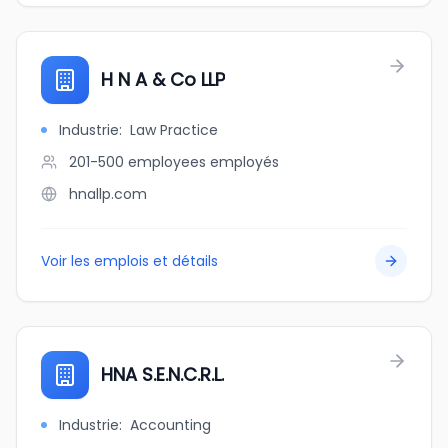
H N A & Co LLP
Industrie
:
Law Practice
201-500 employees
employés
hnallp.com
Voir les emplois et détails
HNA S.E.N.C.R.L.
Industrie
:
Accounting