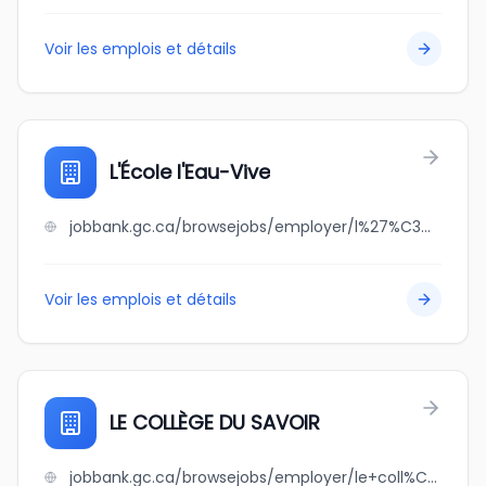
Voir les emplois et détails
L'École l'Eau-Vive
jobbank.gc.ca/browsejobs/employer/l%27%C3%A9cole+l%27eau-vive/ca
Voir les emplois et détails
LE COLLÈGE DU SAVOIR
jobbank.gc.ca/browsejobs/employer/le+coll%C3%A8ge+du+savoir/ca