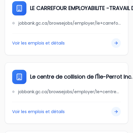
LE CARREFOUR EMPLOYABILITE -TRAVAIL 
jobbank.gc.ca/browsejobs/employer/le+carrefour+employabilite++++-travail+de+rue/ca
Voir les emplois et détails
Le centre de collision de l'Île-Perrot Inc.
jobbank.gc.ca/browsejobs/employer/le+centre+de+collision+de+l%27%C3%AEle-perrot+inc./ca
Voir les emplois et détails