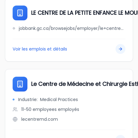
LE CENTRE DE LA PETITE ENFANCE LE MOU
jobbank.gc.ca/browsejobs/employer/le+centre+de+la+petite+enfance+le+moulin+des+bambins/ca
Voir les emplois et détails
Le Centre de Médecine et Chirurgie Est
Industrie
:
Medical Practices
11-50 employees
employés
lecentremd.com