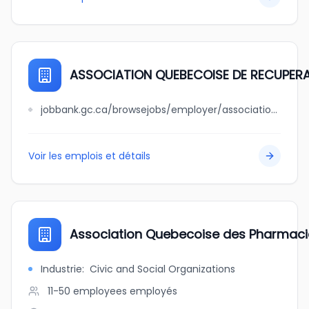
ASSOCIATION QUEBECOISE DE RECUPER
jobbank.gc.ca/browsejobs/employer/association+quebecoise+de+recuperation+des+contenants+des+contenants+de+boissons/ca
Voir les emplois et détails
Association Quebecoise des Pharmacie
Industrie
:
Civic and Social Organizations
11-50 employees
employés