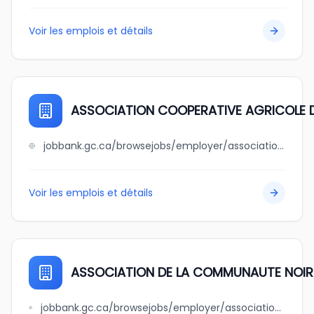
Voir les emplois et détails
ASSOCIATION COOPERATIVE AGRICOLE D
jobbank.gc.ca/browsejobs/employer/association+cooperative+agricole+de+la+patrie/ca
Voir les emplois et détails
ASSOCIATION DE LA COMMUNAUTE NOIRE
jobbank.gc.ca/browsejobs/employer/association+de+la+communaute+noire+de+cote+des+neiges+%2F+cote+des+neiges+black+community+association+inc./ca