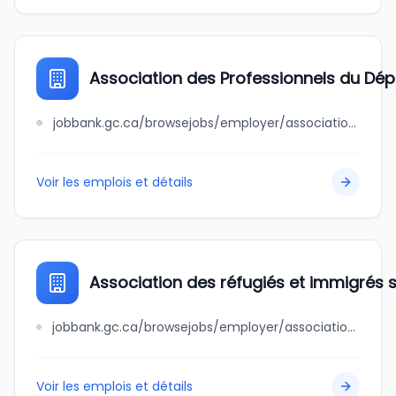
Association des Professionnels du D
jobbank.gc.ca/browsejobs/employer/association+des+professionnels+du+d%C3%A9pannage+du+qu%C3%A9bec/ca
Voir les emplois et détails
Association des réfugiés et immigrés s
jobbank.gc.ca/browsejobs/employer/association+des+r%C3%A9fugi%C3%A9s+et+immigr%C3%A9s+sans+fronti%C3%A8res/ca
Voir les emplois et détails