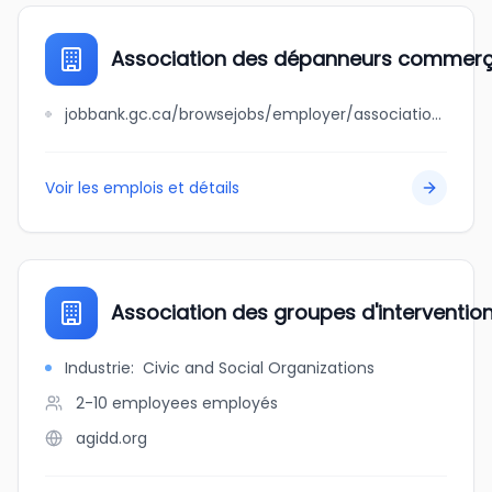
Association des dépanneurs commerç
jobbank.gc.ca/browsejobs/employer/association+des+d%C3%A9panneurs+commer%C3%A7ants+d%27asie+du+qu%C3%A9bec/ca
Voir les emplois et détails
Association des groupes d'interventio
Industrie
:
Civic and Social Organizations
2-10 employees
employés
agidd.org