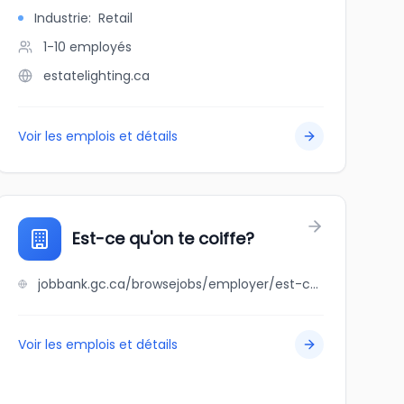
Industrie
:
Retail
1-10
employés
estatelighting.ca
Voir les emplois et détails
Est-ce qu'on te coiffe?
jobbank.gc.ca/browsejobs/employer/est-ce+qu%27on+te+coiffe%3F/ca
Voir les emplois et détails