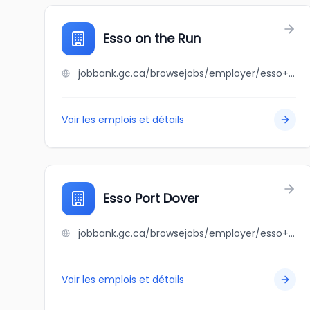
Esso on the Run
jobbank.gc.ca/browsejobs/employer/esso+on+the+run/ca
Voir les emplois et détails
Esso Port Dover
jobbank.gc.ca/browsejobs/employer/esso+port+dover/ca
Voir les emplois et détails