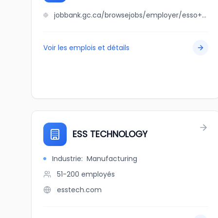
jobbank.gc.ca/browsejobs/employer/esso+valley+truck+and+carwash/ca
Voir les emplois et détails
ESS TECHNOLOGY
Industrie
:
Manufacturing
51-200
employés
esstech.com