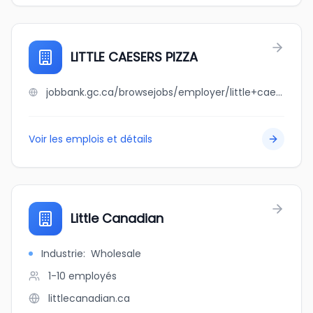
LITTLE CAESERS PIZZA
jobbank.gc.ca/browsejobs/employer/little+caesers+pizza/ca
Voir les emplois et détails
Little Canadian
Industrie
:
Wholesale
1-10
employés
littlecanadian.ca