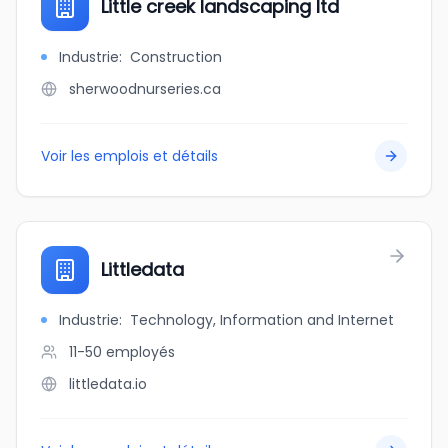
Little creek landscaping ltd
Industrie
:
Construction
sherwoodnurseries.ca
Voir les emplois et détails
Littledata
Industrie
:
Technology, Information and Internet
11-50
employés
littledata.io