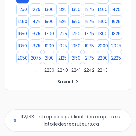
1250
1275
1300
1325
1350
1375
1400
1425
1450
1475
1500
1525
1550
1575
1600
1625
1650
1675
1700
1725
1750
1775
1800
1825
1850
1875
1900
1925
1950
1975
2000
2025
2050
2075
2100
2125
2150
2175
2200
2225
...
2239
2240
2241
2242
2243
Suivant
Tous les liens de pages d'organisations
Page 1 des listes d'entreprises
Page 2 des listes d'entreprises
Page 3 des listes d'entreprises
112,138 entreprises publiant des emplois sur
Page 4 des listes d'entreprises
latoiledesrecruteurs.ca
Page 5 des listes d'entreprises