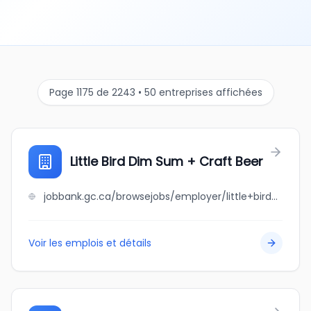
Page 1175 de 2243 • 50 entreprises affichées
Little Bird Dim Sum + Craft Beer
jobbank.gc.ca/browsejobs/employer/little+bird+dim+sum+%2B+craft+beer/ca
Voir les emplois et détails