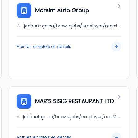
Marsim Auto Group
jobbank.gc.ca/browsejobs/employer/marsim+auto+group/ca
Voir les emplois et détails
MAR’S SISIG RESTAURANT LTD
jobbank.gc.ca/browsejobs/employer/mar%E2%80%99s+sisig+restaurant+ltd/ca
Voir les emplois et détails