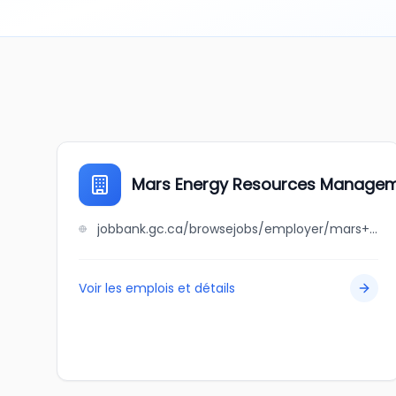
Mars Energy Resources Manageme
jobbank.gc.ca/browsejobs/employer/mars+energy+resources+management+ltd./ca
Voir les emplois et détails