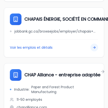
CHAPAIS ÉNERGIE, SOCIÉTÉ EN COMMAN
jobbank.gc.ca/browsejobs/employer/chapais+%C3%A9nergie%2C+soci%C3%A9t%C3%A9+en+commandite/ca
Voir les emplois et détails
CHAP Alliance - entreprise adaptée
Paper and Forest Product
Industrie
:
Manufacturing
11-50
employés
chapalliance.com