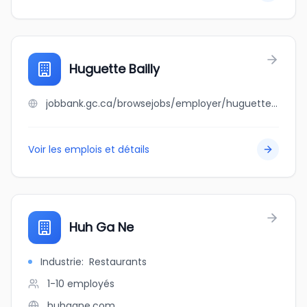
Huguette Bailly
jobbank.gc.ca/browsejobs/employer/huguette+bailly/ca
Voir les emplois et détails
Huh Ga Ne
Industrie
:
Restaurants
1-10
employés
huhgane.com